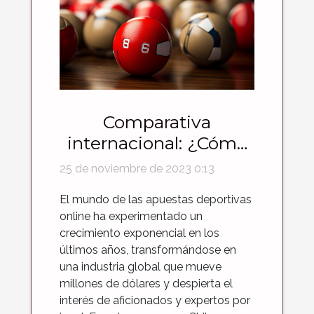
Comparativa
internacional: ¿Cómo
se posiciona Chile en
25 de noviembre de 2023 0:13
el mercado mundial
El mundo de las apuestas deportivas
de apuestas
online ha experimentado un
deportivas online?
crecimiento exponencial en los
últimos años, transformándose en
una industria global que mueve
millones de dólares y despierta el
interés de aficionados y expertos por