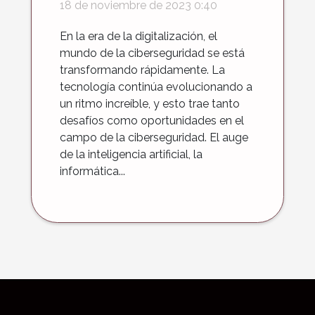
desafíos y
18 de noviembre de 2023 0:40
oportunidades
En la era de la digitalización, el
mundo de la ciberseguridad se está
transformando rápidamente. La
tecnología continúa evolucionando a
un ritmo increíble, y esto trae tanto
desafíos como oportunidades en el
campo de la ciberseguridad. El auge
de la inteligencia artificial, la
informática...